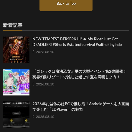
Back to Top
新着記事
NEW TEMPEST BERSERK III! 🔥 My Rider Just Got
DEADLIER! #Shorts #stateofsurvival #sdthekingindo
2026.08.10
『ゴシックは魔法乙女』夏の大型イベント第2弾開催！
冥界幻影リゾートで推しと過ごす夏を満喫しよう！
2026.08.10
2026年お盆休みはPCで推し活！Androidゲームを大画面
で楽しむ「LDPlayer」の魅力
2026.08.10