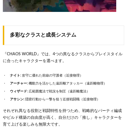
多彩なクラスと成長システム
『CHAOS WORLD』では、4つの異なるクラスからプレイスタイル
に合ったキャラクターを選べます。
ナイト
: 攻守に優れた前線の守護者（近接物理）
アーチャー
: 機動力を活かした遠距離アタッカー（遠距離物理）
ウィザード
: 広範囲魔法で戦況を制圧（遠距離魔法）
アサシン
: 隠密行動から一撃を狙う近接戦闘職（近接物理）
それぞれ異なる役割と戦闘特性を持つため、戦略的なパーティ編成
やビルド構築の自由度が高く、自分だけの「推し」キャラクターを
育て上げる楽しみも無限大です。