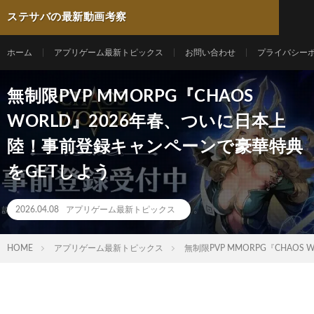
ステサバの最新動画考察
ホーム
アプリゲーム最新トピックス
お問い合わせ
プライバシー
無制限PVP MMORPG『CHAOS
WORLD』2026年春、ついに日本上
陸！事前登録キャンペーンで豪華特典
をGETしよう
2026.04.08
アプリゲーム最新トピックス
HOME
アプリゲーム最新トピックス
無制限PVP MMORPG『CHAO