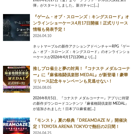
2026年2月27日（金）より「クラウド・レルム大決戦 第1
弾」がスタートしました。新ガチャに[…]
『ゲーム・オブ・スローンズ：キングスロード』オ
ンラインショーケース4月17日開催！正式リリース
情報も発表予定！
2026.04.10
ネットマーブルの新作アクションアドベンチャーRPG『ゲー
ム・オブ・スローンズ：キングスロード』のオンラインショ
ーケースが2026年4月17日20時より[…]
推しプロ雀士と夢の対局！『コナステ メダルコーナ
ー』に『麻雀格闘倶楽部 MEDAL』が新登場！豪華
リリース記念キャンペーンも見逃せない！
2026.08.05
2026年8月5日、『コナステ メダルコーナー』アプリに待望
の新作ダウンロードコンテンツ『麻雀格闘倶楽部 MEDAL』
が追加されました！日本プロ麻雀連[…]
「モンスト」夏の祭典「DREAMDAZE Ⅳ」開催決
定！TOYOTA ARENA TOKYOで熱狂の2日間！
2026.04.25