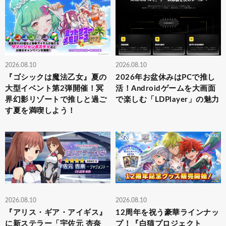
2026.08.10
2026.08.10
『ゴシックは魔法乙女』夏の
2026年お盆休みはPCで推し
大型イベント第2弾開催！冥
活！Androidゲームを大画面
界幻影リゾートで推しと過ご
で楽しむ「LDPlayer」の魅力
す夏を満喫しよう！
2026.08.10
2026.08.10
『アリス・ギア・アイギス』
12周年を祝う豪華ラインナッ
に新ステラー「宇佐元 杏奈
プ！『白猫プロジェクト