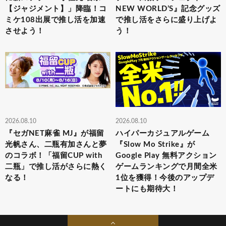
【ジャジメント】」降臨！コ
NEW WORLD’S』記念グッズ
ミケ108出展で推し活を加速
で推し活をさらに盛り上げよ
させよう！
う！
2026.08.10
2026.08.10
『セガNET麻雀 MJ』が福留
ハイパーカジュアルゲーム
光帆さん、二瓶有加さんと夢
『Slow Mo Strike』が
のコラボ！「福留CUP with
Google Play 無料アクション
二瓶」で推し活がさらに熱く
ゲームランキングで月間全米
なる！
1位を獲得！今後のアップデ
ートにも期待大！