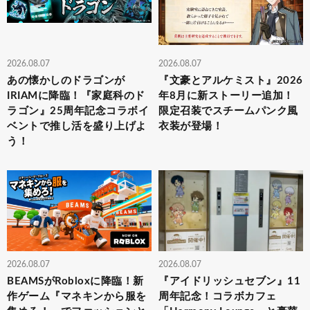
2026.08.07
2026.08.07
あの懐かしのドラゴンが
『文豪とアルケミスト』2026
IRIAMに降臨！『家庭科のド
年8月に新ストーリー追加！
ラゴン』25周年記念コラボイ
限定召装でスチームパンク風
ベントで推し活を盛り上げよ
衣装が登場！
う！
2026.08.07
2026.08.07
BEAMSがRobloxに降臨！新
『アイドリッシュセブン』11
作ゲーム『マネキンから服を
周年記念！コラボカフェ