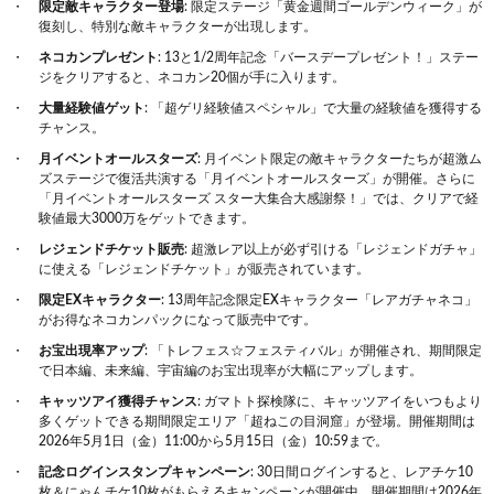
限定敵キャラクター登場
: 限定ステージ「黄金週間ゴールデンウィーク」が
復刻し、特別な敵キャラクターが出現します。
ネコカンプレゼント
: 13と1/2周年記念「バースデープレゼント！」ステー
ジをクリアすると、ネコカン20個が手に入ります。
大量経験値ゲット
: 「超ゲリ経験値スペシャル」で大量の経験値を獲得する
チャンス。
月イベントオールスターズ
: 月イベント限定の敵キャラクターたちが超激ム
ズステージで復活共演する「月イベントオールスターズ」が開催。さらに
「月イベントオールスターズ スター大集合大感謝祭！」では、クリアで経
験値最大3000万をゲットできます。
レジェンドチケット販売
: 超激レア以上が必ず引ける「レジェンドガチャ」
に使える「レジェンドチケット」が販売されています。
限定EXキャラクター
: 13周年記念限定EXキャラクター「レアガチャネコ」
がお得なネコカンパックになって販売中です。
お宝出現率アップ
: 「トレフェス☆フェスティバル」が開催され、期間限定
で日本編、未来編、宇宙編のお宝出現率が大幅にアップします。
キャッツアイ獲得チャンス
: ガマトト探検隊に、キャッツアイをいつもより
多くゲットできる期間限定エリア「超ねこの目洞窟」が登場。開催期間は
2026年5月1日（金）11:00から5月15日（金）10:59まで。
記念ログインスタンプキャンペーン
: 30日間ログインすると、レアチケ10
枚＆にゃんチケ10枚がもらえるキャンペーンが開催中。開催期間は2026年