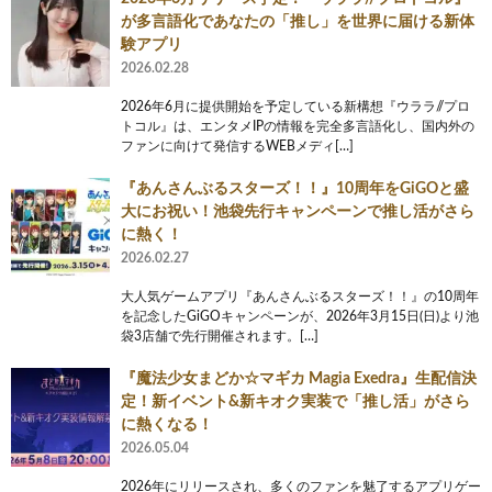
が多言語化であなたの「推し」を世界に届ける新体
験アプリ
2026.02.28
2026年6月に提供開始を予定している新構想『ウララ//プロ
トコル』は、エンタメIPの情報を完全多言語化し、国内外の
ファンに向けて発信するWEBメディ[…]
『あんさんぶるスターズ！！』10周年をGiGOと盛
大にお祝い！池袋先行キャンペーンで推し活がさら
に熱く！
2026.02.27
大人気ゲームアプリ『あんさんぶるスターズ！！』の10周年
を記念したGiGOキャンペーンが、2026年3月15日(日)より池
袋3店舗で先行開催されます。[…]
『魔法少女まどか☆マギカ Magia Exedra』生配信決
定！新イベント&新キオク実装で「推し活」がさら
に熱くなる！
2026.05.04
2026年にリリースされ、多くのファンを魅了するアプリゲー