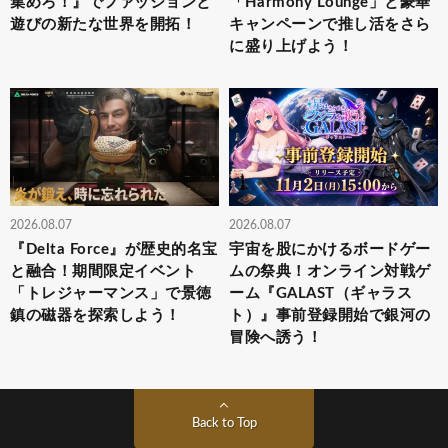
集めろ！』でファッションと
「Harmony Lounge」と豪華
遊びの新たな世界を開拓！
キャンペーンで推し活をさら
に盛り上げよう！
2026.08.07
2026.08.07
『Delta Force』が歴史的名宝
宇宙を股にかけるボードゲー
と融合！期間限定イベント
ムの祭典！オンライン対戦ゲ
「トレジャーマンス」で景徳
ーム『GALAST（ギャラス
鎮の磁器を探索しよう！
ト）』事前登録開始で銀河の
冒険へ誘う！
Back to Top