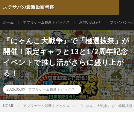
ステサバの最新動画考察
ホーム
アプリゲーム最新トピックス
お問い合わせ
プライバシー
『にゃんこ大戦争』で「極選抜祭」が
開催！限定キャラと13と1/2周年記念
イベントで推し活がさらに盛り上が
る！
2026.05.09
アプリゲーム最新トピックス
HOME
アプリゲーム最新トピックス
『にゃんこ大戦争』で「極選抜祭」