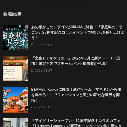
新着記事
あの懐かしのドラゴンがIRIAMに降臨！『家庭科のドラ
ゴン』25周年記念コラボイベントで推し活を盛り上げよ
う！
2026.08.07
『文豪とアルケミスト』2026年8月に新ストーリー追
加！限定召装でスチームパンク風衣装が登場！
2026.08.07
BEAMSがRobloxに降臨！新作ゲーム『マネキンから服
を集めろ！』でファッションと遊びの新たな世界を開
拓！
2026.08.07
『アイドリッシュセブン』11周年記念！コラボカフェ
「Harmony Lounge」と豪華キャンペーンで推し活をさ