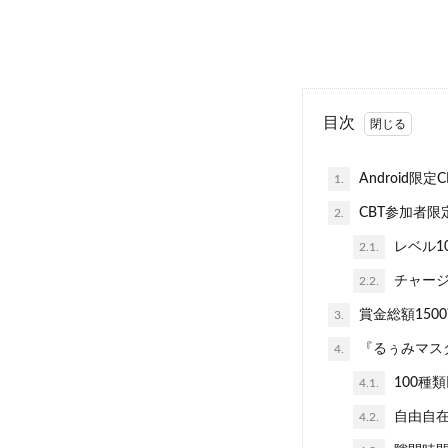
目次
Android
1.
CBT参加者
2.
レベル1
2.1.
チャージ
2.2.
賞金総額15
3.
『るぅみマス
4.
100種
4.1.
自由自在
4.2.