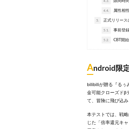
隙間時間
4.3.
属性相性
4.4.
正式リリース
5.
事前登録
5.1.
CBT開
5.2.
A
ndroi
bilibiliが贈
金可能クローズドβ
て、冒険に飛び込み
本テストでは、戦略
じた「倍率還元キャ