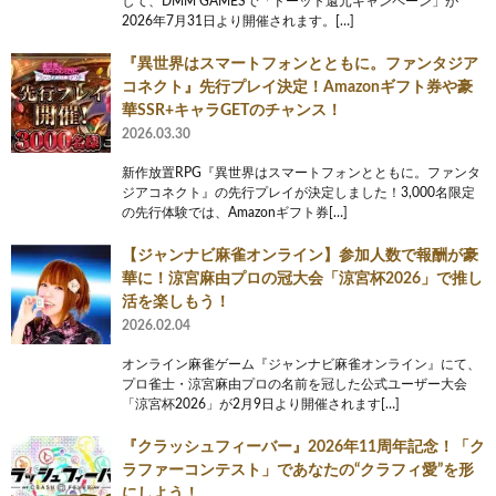
して、DMM GAMESで「ドーット還元キャンペーン」が
2026年7月31日より開催されます。[…]
『異世界はスマートフォンとともに。ファンタジア
コネクト』先行プレイ決定！Amazonギフト券や豪
華SSR+キャラGETのチャンス！
2026.03.30
新作放置RPG『異世界はスマートフォンとともに。ファンタ
ジアコネクト』の先行プレイが決定しました！3,000名限定
の先行体験では、Amazonギフト券[…]
【ジャンナビ麻雀オンライン】参加人数で報酬が豪
華に！涼宮麻由プロの冠大会「涼宮杯2026」で推し
活を楽しもう！
2026.02.04
オンライン麻雀ゲーム『ジャンナビ麻雀オンライン』にて、
プロ雀士・涼宮麻由プロの名前を冠した公式ユーザー大会
「涼宮杯2026」が2月9日より開催されます[…]
『クラッシュフィーバー』2026年11周年記念！「ク
ラファーコンテスト」であなたの“クラフィ愛”を形
にしよう！