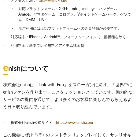
アクセス方法：
http://www.bkrs.jp/
対応プラットフォーム：GREE、mixi、mobage、ハンゲーム、
Ameba、ヤマダゲーム、コロプラ、Vポイントゲームパーク、ゲソて
ん、DMM、LINE
※ご利用には上記プラットフォームへの会員登録が必要です。
対応端末：iPhone、Android™、フィーチャーフォン（一部機種を除く）
利用料金：基本プレイ無料／アイテム課金制
e
nishについて
株式会社enishは「Link with Fun」をスローガンに掲げ、「世界中に
enishファンを作り出す」ことをミッションとしています。魅力的な
サービスの提供を通じて、より多くのお客様に楽しんでもらえるよ
う日々取り組んでいます。
株式会社enish公式サイト：
https://www.enish.com
この機会にぜひ『ぼくのレストランⅡ』をプレイして、サンリオキ