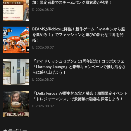
加！限定召装でスチームパンク風衣装が登場！
2026.08.07
BEAMSがRobloxに降臨！新作ゲーム『マネキンから服
を集めろ！』でファッションと遊びの新たな世界を開
拓！
2026.08.07
『アイドリッシュセブン』11周年記念！コラボカフェ
「Harmony Lounge」と豪華キャンペーンで推し活をさ
らに盛り上げよう！
2026.08.07
『Delta Force』が歴史的名宝と融合！期間限定イベント
「トレジャーマンス」で景徳鎮の磁器を探索しよう！
2026.08.07