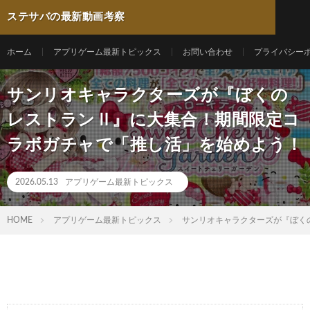
ステサバの最新動画考察
ホーム
アプリゲーム最新トピックス
お問い合わせ
プライバシー
サンリオキャラクターズが『ぼくの
レストランⅡ』に大集合！期間限定コ
ラボガチャで「推し活」を始めよう！
2026.05.13
アプリゲーム最新トピックス
HOME
アプリゲーム最新トピックス
サンリオキャラクターズが『ぼく