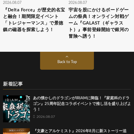
2026.08.07
2026.08.07
『Delta Force』が歴史的名宝
宇宙を股にかけるボードゲー
と融合！期間限定イベント
ムの祭典！オンライン対戦ゲ
「トレジャーマンス」で景徳
ーム『GALAST（ギャラス
鎮の磁器を探索しよう！
ト）』事前登録開始で銀河の
冒険へ誘う！
Back to Top
新着記事
あの懐かしのドラゴンがIRIAMに降臨！『家庭科のドラ
ゴン』25周年記念コラボイベントで推し活を盛り上げよ
う！
2026.08.07
『文豪とアルケミスト』2026年8月に新ストーリー追