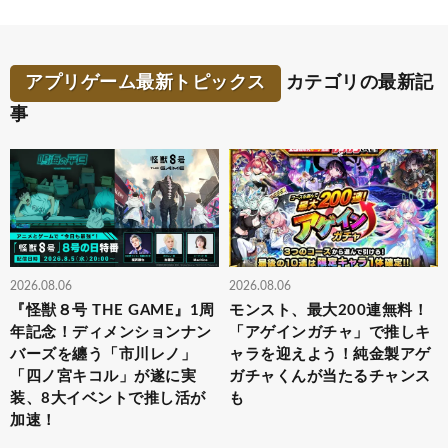
アプリゲーム最新トピックス
カテゴリの最新記
事
2026.08.06
2026.08.06
『怪獣８号 THE GAME』1周
モンスト、最大200連無料！
年記念！ディメンションナン
「アゲインガチャ」で推しキ
バーズを纏う「市川レノ」
ャラを迎えよう！純金製アゲ
「四ノ宮キコル」が遂に実
ガチャくんが当たるチャンス
装、8大イベントで推し活が
も
加速！