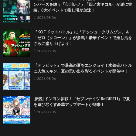
ンバーズを纏う「市川レノ」「四ノ宮キコル」が遂に実
装、8大イベントで推し活が加速！
2026.08.06
『KOF ドットバトル』に「アッシュ・クリムゾン」＆
「ゼロ（クローン）」が参戦！豪華イベントで推し活を
さらに盛り上げよう！
2026.08.06
『テラビット』で最高の夏をエンジョイ！水鉄砲バトル
に人魚スキン、夏の思い出を彩るイベントが開催中！
2026.08.06
[伝説] ドンヨン参戦！『セブンナイツ Re:BIRTH』で夏
を遊び尽くす豪華アップデートが到来！
2026.08.06