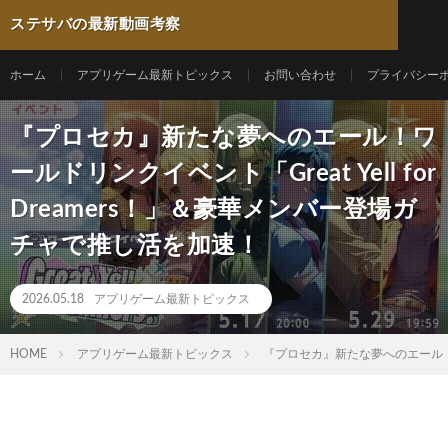
ステサバの最新動画考察
ホーム
アプリゲーム最新トピックス
お問い合わせ
プライバシー
『プロセカ』新たな夢へのエール！ワ
ールドリンクイベント「Great Yell for
Dreamers！」＆豪華メンバー登場ガ
チャで推し活を加速！
2026.05.18
アプリゲーム最新トピックス
HOME
アプリゲーム最新トピックス
『プロセカ』新たな夢へのエール！ワー