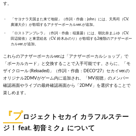
す。
「サヨナラ天国また来て地獄」（作詞・作曲：john）には、天馬司（CV.
廣瀬大介）が歌唱するアナザーボーカルver.が追加。
「ロストアンブレラ」（作詞・作曲：稲葉曇）には、朝比奈まふゆ（CV.
田辺留依）と東雲絵名（CV. 鈴木みのり）が歌唱する2種類のアナザーボー
カルver.が追加。
これらのアナザーボーカルver.は「アナザーボーカルショップ」で
「ボーカルカード」と交換することで入手可能です。さらに、「モ
ザイクロール (Reloaded)」（作詞・作曲：DECO*27）セカイver.の
オリジナル2DMVがゲーム内に追加され、「MV視聴」のメンバー
確認画面やライブの最終確認画面から「2DMV」を選択することで
楽しめます。
『プ
ロジェクトセカイ カラフルステー
ジ！ feat. 初音ミク』について