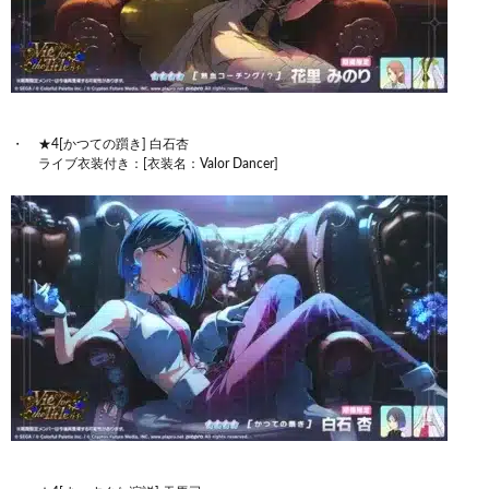
★4[かつての躓き] 白石杏
ライブ衣装付き：[衣装名：Valor Dancer]