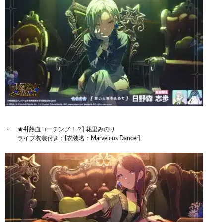
★4[熱血コーチング！？] 花里みのり
ライブ衣装付き：[衣装名：Marvelous Dancer]