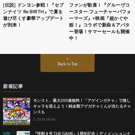
[伝説] ドンヨン参戦！『セブ
ファンが歓喜！『グルーヴコ
ンナイツ Re:BIRTH』で夏を
ースター フューチャーパフォ
遊び尽くす豪華アップデート
ーマーズ』×映画『超かぐや
が到来！
姫！』コラボで新曲＆アバタ
ー登場！サマーセールも開催
中！
Back to Top
新着記事
モンスト、最大200連無料！「アゲインガチャ」で推し
キャラを迎えよう！純金製アゲガチャくんが当たるチャ
ンスも
2026.08.06
『怪獣８号 THE GAME』1周年記念！ディメンションナ