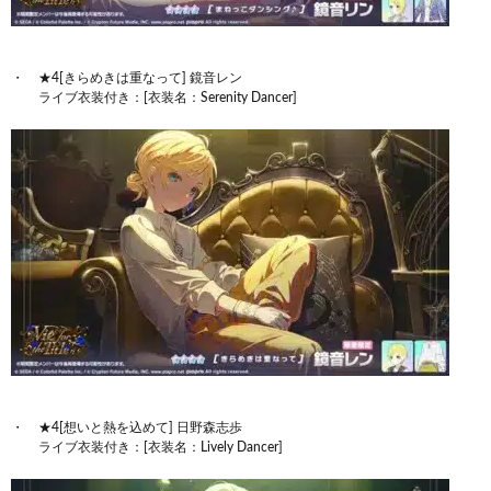
★4[きらめきは重なって] 鏡音レン
ライブ衣装付き：[衣装名：Serenity Dancer]
★4[想いと熱を込めて] 日野森志歩
ライブ衣装付き：[衣装名：Lively Dancer]