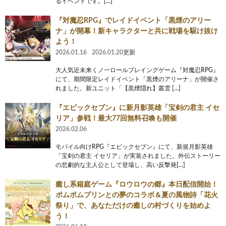
るイベントです。[…]
『対魔忍RPG』でレイドイベント「黒煙のアリー
ナ」が開幕！新キャラクターと共に戦場を駆け抜け
よう！
2026.01.16
2026.01.20更新
大人気近未来くノ一ロールプレイングゲーム『対魔忍RPG』
にて、期間限定レイドイベント「黒煙のアリーナ」が開催さ
れました。新ユニット「【黒煙隠れ】叢雲 […]
『エピックセブン』に新月影英雄「宝剣の君主 イセ
リア」参戦！最大77回無料召喚も開催
2026.02.06
モバイル向けRPG『エピックセブン』にて、新規月影英雄
「宝剣の君主 イセリア」が実装されました。外伝ストーリー
の悲劇的な主人公として登場し、高い反撃発[…]
癒し系箱庭ゲーム『ロウロウの郷』本日配信開始！
ポムポムプリンとの夢のコラボ＆夏の風物詩「花火
祭り」で、あなただけの癒しの村づくりを始めよ
う！