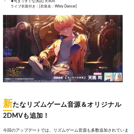
★4[まっすぐな演説] 天馬司
ライブ衣装付き：[衣装名：Witty Dancer]
新
たなリズムゲーム音源＆オリジナル
2DMVも追加！
今回のアップデートでは、リズムゲーム音源も多数追加されていま