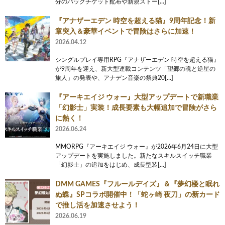
分のパックチケット配布や新規ストー[…]
『アナザーエデン 時空を超える猫』9周年記念！新
章突入＆豪華イベントで冒険はさらに加速！
2026.04.12
シングルプレイ専用RPG『アナザーエデン 時空を超える猫』
が9周年を迎え、新大型連載コンテンツ「望郷の魂と逆星の
旅人」の発表や、アナデン音楽の祭典20[…]
『アーキエイジ ウォー』大型アップデートで新職業
「幻影士」実装！成長要素も大幅追加で冒険がさら
に熱く！
2026.06.24
MMORPG『アーキエイジ ウォー』が2026年6月24日に大型
アップデートを実施しました。新たなスキルスイッチ職業
「幻影士」の追加をはじめ、成長型装[…]
DMM GAMES『フルールデイズ』＆『夢幻楼と眠れ
ぬ蝶』SPコラボ開催中！「蛇ヶ崎 夜刀」の新カード
で推し活を加速させよう！
2026.06.19