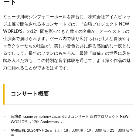
ート
ミューザ川崎シンフォニーホールを舞台に、株式会社アイムビレッ
ジ主催で開催される本コンサートでは、『白猫プロジェクト NEW
WORLD’S』の12年間を彩ってきた数々の名曲が、オーケストラの
生演奏で届けられます。ゲーム内で繰り広げられた壮大な冒険やキ
ャラクターたちの物語が、美しい音色と共に蘇る感動的な一夜とな
るでしょう。長年のファンはもちろん、最近『白猫』の世界に足を
踏み入れた方も、この特別な音楽体験を通じて、より深く作品の魅
力に触れることができるはずです。
コンサート概要
公演名
: Game Symphony Japan 63rd コンサート 白猫プロジェクト NEW
WORLD’S ～12th Anniversary～
開催日時
: 2026年9月26日（土）18：30開場／19：00開演／21：00終演予