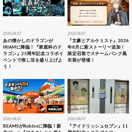
2026.08.07
2026.08.07
あの懐かしのドラゴンが
『文豪とアルケミスト』2026
IRIAMに降臨！『家庭科のド
年8月に新ストーリー追加！
ラゴン』25周年記念コラボイ
限定召装でスチームパンク風
ベントで推し活を盛り上げよ
衣装が登場！
う！
2026.08.07
2026.08.07
BEAMSがRobloxに降臨！新
『アイドリッシュセブン』11