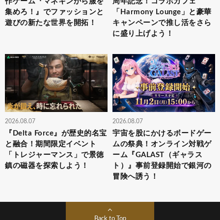
作ゲーム『マネキンから服を
周年記念！コラボカフェ
集めろ！』でファッションと
「Harmony Lounge」と豪華
遊びの新たな世界を開拓！
キャンペーンで推し活をさら
に盛り上げよう！
2026.08.07
2026.08.07
『Delta Force』が歴史的名宝
宇宙を股にかけるボードゲー
と融合！期間限定イベント
ムの祭典！オンライン対戦ゲ
「トレジャーマンス」で景徳
ーム『GALAST（ギャラス
鎮の磁器を探索しよう！
ト）』事前登録開始で銀河の
冒険へ誘う！
Back to Top