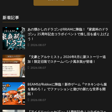
新着記事
あの懐かしのドラゴンがIRIAMに降臨！『家庭科のドラ
ゴン』25周年記念コラボイベントで推し活を盛り上げよ
う！
2026.08.07
『文豪とアルケミスト』2026年8月に新ストーリー追
加！限定召装でスチームパンク風衣装が登場！
2026.08.07
BEAMSがRobloxに降臨！新作ゲーム『マネキンから服
を集めろ！』でファッションと遊びの新たな世界を開
拓！
2026.08.07