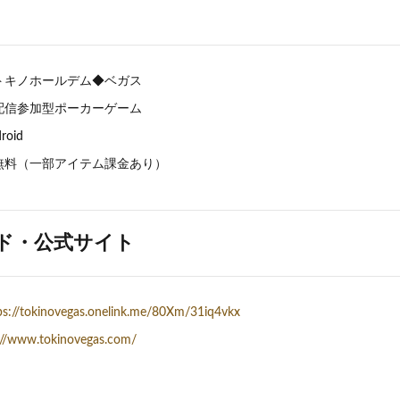
トキノホールデム◆ベガス
配信参加型ポーカーゲーム
roid
無料（一部アイテム課金あり）
ド・公式サイト
ps://tokinovegas.onelink.me/80Xm/31iq4vkx
://www.tokinovegas.com/