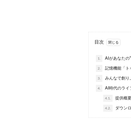
目次
AIがあなた
1.
記憶機能「ト
2.
みんなで創り
3.
AI時代のラ
4.
提供概
4.1.
ダウンロ
4.2.