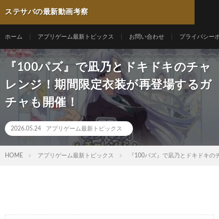
ステサバの最新動画考察
ホーム
アプリゲーム最新トピックス
お問い合わせ
プライバシー
『100パズ』で凪乃とドキドキのチャ
レンジ！期間限定衣装が再登場するガ
チャも開催！
2026.05.24
アプリゲーム最新トピックス
HOME
アプリゲーム最新トピックス
『100パズ』で凪乃とドキドキ