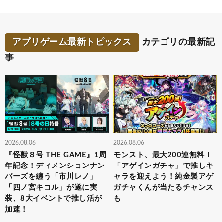
アプリゲーム最新トピックス
カテゴリの最新記
事
2026.08.06
2026.08.06
『怪獣８号 THE GAME』1周
モンスト、最大200連無料！
年記念！ディメンションナン
「アゲインガチャ」で推しキ
バーズを纏う「市川レノ」
ャラを迎えよう！純金製アゲ
「四ノ宮キコル」が遂に実
ガチャくんが当たるチャンス
装、8大イベントで推し活が
も
加速！