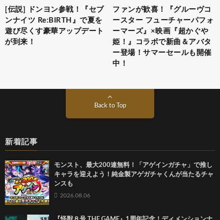
[伝説] ドンヨン参戦！『セブ
ファンが歓喜！『グルーヴコ
ンナイツ Re:BIRTH』で夏を
ースター フューチャーパフォ
遊び尽くす豪華アップデート
ーマーズ』×映画『超かぐや
が到来！
姫！』コラボで新曲＆アバタ
ー登場！サマーセールも開催
中！
Back to Top
新着記事
モンスト、最大200連無料！「アゲインガチャ」で推し
キャラを迎えよう！純金製アゲガチャくんが当たるチャ
ンスも
2026.08.06
『怪獣８号 THE GAME』1周年記念！ディメンションナ