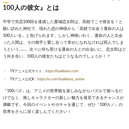
100人の彼女』とは
中学で失恋100回を達成した愛城恋太郎は、高校でこそ彼女を！と
願い訪れた神社で、現れた恋の神様から「高校で出会う運命の人は
100人いる」と告げられます。しかし神様いわく、運命の人と出会
った人間は、その相手と愛し合って幸せになれなければ死んでしま
うという……。次々に待ち受ける運命の人との出会いに、恋太郎はど
う向き合い、100人の彼女たちはどうなるのでしょうか！？
TVアニメ公式サイト：
https://hyakkano.com
TVアニメ公式X：
https://x.com/hyakkano_anime
『100パズ』は、アニメの世界観を楽しみながらパズルで遊べるだ
けでなく、推しキャラクターの新しい魅力を発見できるチャンスが
満載です。今回のイベントやガチャを通じて、ぜひ『100カノ』の
世界をさらに深く楽しんでください！