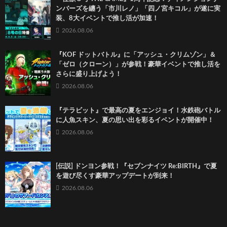
ンバーズを纏う「市川レノ」「四ノ宮キコル」が遂に実
装、8大イベントで推し活が加速！
2026.08.06
『KOF ドットバトル』に「アッシュ・クリムゾン」＆
「ゼロ（クローン）」が参戦！豪華イベントで推し活を
さらに盛り上げよう！
2026.08.06
『テラビット』で最高の夏をエンジョイ！水鉄砲バトル
に人魚スキン、夏の思い出を彩るイベントが開催中！
2026.08.06
[伝説] ドンヨン参戦！『セブンナイツ Re:BIRTH』で夏
を遊び尽くす豪華アップデートが到来！
2026.08.06