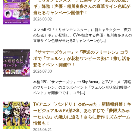
「ミリオンモンスター」に新キャラ「双刃の妖狐ナ
ギ」降臨！声優・相川奏多さんの直筆サイン色紙が
当たるキャンペーン開催中！
2026.03.02
スマホRPG「ミリオンモンスター」に新キャラクター「双刃
の妖狐ナギ」が登場し、CVを担当する声優・相川奏多さんの
直筆サイン色紙が当たるXキャンペーンが[…]
『サマナーズウォー』×『葬送のフリーレン』コラ
ボで「フェルン」が花柄ワンピース姿に！推し活を
彩るイベント開催中！
2026.07.30
本格RPG『サマナーズウォー: Sky Arena』とTVアニメ『葬送
のフリーレン』のコラボイベント「フェルン形状変幻獲得イ
ベント」が開催中です。コラ[…]
TVアニメ「バンドリ！ ゆめ∞みた」新情報解禁！キ
ービジュアル＆PV第2弾、あらすじで「夢限大みゅ
ーたいぷ」の魅力に迫る！さらに新作リズムゲーム
情報も！
2026.06.21