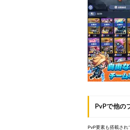
PvPで他
PvP要素も搭載さ