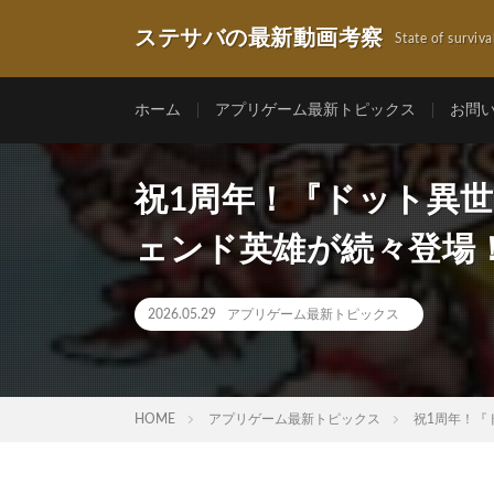
ステサバの最新動画考察
State of surviva
ホーム
アプリゲーム最新トピックス
お問
祝1周年！『ドット異
ェンド英雄が続々登場
2026.05.29
アプリゲーム最新トピックス
HOME
アプリゲーム最新トピックス
祝1周年！『