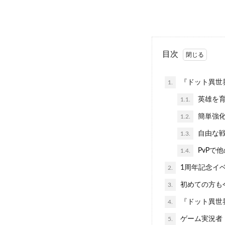
目次
『ドット異世
1.
英雄を育
1.1.
簡単強化
1.2.
自由な戦
1.3.
PvPで
1.4.
1周年記念イ
2.
初めての方も
3.
『ドット異世
4.
ゲーム実況者
5.