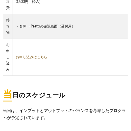
加
3,500円（税込）
費
持
ち
・名刺 ・Peatixの確認画面（受付用）
物
お
申
し
お申し込みはこちら
込
み
当
日のスケジュール
当日は、インプットとアウトプットのバランスを考慮したプログラ
ムが予定されています。