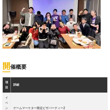
開
催概要
項
詳細
目
イ
ベ
ン
ゲームマーケター限定ピザパーティー2