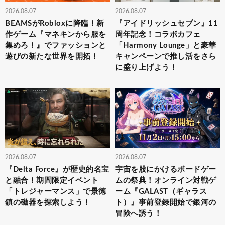
2026.08.07
2026.08.07
BEAMSがRobloxに降臨！新
『アイドリッシュセブン』11
作ゲーム『マネキンから服を
周年記念！コラボカフェ
集めろ！』でファッションと
「Harmony Lounge」と豪華
遊びの新たな世界を開拓！
キャンペーンで推し活をさら
に盛り上げよう！
2026.08.07
2026.08.07
『Delta Force』が歴史的名宝
宇宙を股にかけるボードゲー
と融合！期間限定イベント
ムの祭典！オンライン対戦ゲ
「トレジャーマンス」で景徳
ーム『GALAST（ギャラス
鎮の磁器を探索しよう！
ト）』事前登録開始で銀河の
冒険へ誘う！