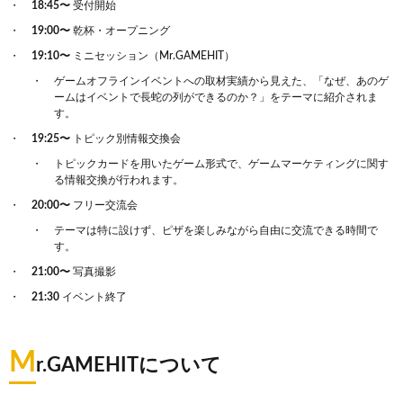
18:45〜
受付開始
19:00〜
乾杯・オープニング
19:10〜
ミニセッション（Mr.GAMEHIT）
ゲームオフラインイベントへの取材実績から見えた、「なぜ、あのゲ
ームはイベントで長蛇の列ができるのか？」をテーマに紹介されま
す。
19:25〜
トピック別情報交換会
トピックカードを用いたゲーム形式で、ゲームマーケティングに関す
る情報交換が行われます。
20:00〜
フリー交流会
テーマは特に設けず、ピザを楽しみながら自由に交流できる時間で
す。
21:00〜
写真撮影
21:30
イベント終了
M
r.GAMEHITについて