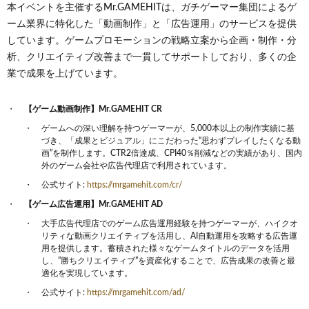
本イベントを主催するMr.GAMEHITは、ガチゲーマー集団によるゲ
ーム業界に特化した「動画制作」と「広告運用」のサービスを提供
しています。ゲームプロモーションの戦略立案から企画・制作・分
析、クリエイティブ改善まで一貫してサポートしており、多くの企
業で成果を上げています。
【ゲーム動画制作】Mr.GAMEHIT CR
ゲームへの深い理解を持つゲーマーが、5,000本以上の制作実績に基
づき、「成果とビジュアル」にこだわった“思わずプレイしたくなる動
画”を制作します。CTR2倍達成、CPI40％削減などの実績があり、国内
外のゲーム会社や広告代理店で利用されています。
公式サイト:
https://mrgamehit.com/cr/
【ゲーム広告運用】Mr.GAMEHIT AD
大手広告代理店でのゲーム広告運用経験を持つゲーマーが、ハイクオ
リティな動画クリエイティブを活用し、AI自動運用を攻略する広告運
用を提供します。蓄積された様々なゲームタイトルのデータを活用
し、”勝ちクリエイティブ”を資産化することで、広告成果の改善と最
適化を実現しています。
公式サイト:
https://mrgamehit.com/ad/