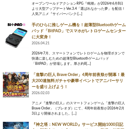
オープンワールドアクションRPG『鳴潮』が2026年6月8日
より大型アップデートVer.3.4「選ばれなかった夢」を配信！
人気アニメ『サイバーパンク:[…]
手のひらに推しゲーム機を！超薄型Bluetoothゲーム
パッド「BitPAD」でスマホがレトロゲームセンター
に大変身！
2026.04.21
2026年7月、スマートフォンでレトロゲームを物理ボタンで
快適に楽しむための超薄型Bluetoothゲームパッド
「BitPAD」が登場します。厚さ約8[…]
「進撃の巨人 Brave Order」4周年前夜祭が開幕！最
大200連無料ガチャや豪華イベントでアニバーサリ
ーを盛り上げよう！
2026.02.03
アニメ『進撃の巨人』のスマートフォンゲーム「進撃の巨人
Brave Order」（ブレオダ）にて、4周年前夜祭が2026年2月
3日より開催されました。[…]
『神之塔：NEW WORLD』サービス開始1000日記