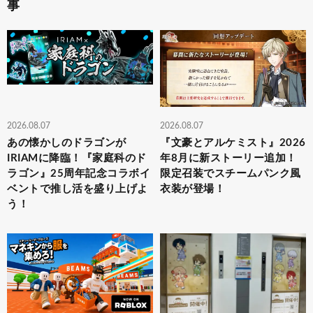
事
2026.08.07
2026.08.07
あの懐かしのドラゴンが
『文豪とアルケミスト』2026
IRIAMに降臨！『家庭科のド
年8月に新ストーリー追加！
ラゴン』25周年記念コラボイ
限定召装でスチームパンク風
ベントで推し活を盛り上げよ
衣装が登場！
う！