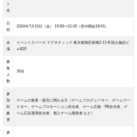
ト
名
日
2026年7月10日（金） 19:00〜21:30（受付開始18:45）
程
会
イベントスペース マグネティック 東京都港区新橋2-11-8 国土施設ビ
場
ルB2F
募
集
30名
人
数
参
加
ゲームの集客・販売に関わる方（ゲームプロデューサー、ゲームマー
対
ケター、ゲームプロモーション担当者、ゲーム広報・PR担当者、ゲ
象
ーム広告運用担当者、個人ゲーム開発者 など）
者
参