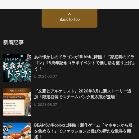
Back to Top
新着記事
あの懐かしのドラゴンがIRIAMに降臨！『家庭科のドラ
ゴン』25周年記念コラボイベントで推し活を盛り上げよ
う！
2026.08.07
『文豪とアルケミスト』2026年8月に新ストーリー追
加！限定召装でスチームパンク風衣装が登場！
2026.08.07
BEAMSがRobloxに降臨！新作ゲーム『マネキンから服
を集めろ！』でファッションと遊びの新たな世界を開
拓！