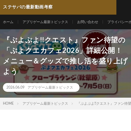
ステサバの最新動画考察
ホーム
アプリゲーム最新トピックス
お問い合わせ
プライバシー
『ぷよぷよ!!クエスト』ファン待望の
「ぷよクエカフェ2026」詳細公開！
メニュー＆グッズで推し活を盛り上げ
よう
2026.06.09
アプリゲーム最新トピックス
HOME
アプリゲーム最新トピックス
『ぷよぷよ!!クエスト』ファン待