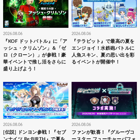
2026.08.06
2026.08.06
『KOF ドットバトル』に「ア
『テラビット』で最高の夏を
ッシュ・クリムゾン」＆「ゼ
エンジョイ！水鉄砲バトルに
ロ（クローン）」が参戦！豪
人魚スキン、夏の思い出を彩
華イベントで推し活をさらに
るイベントが開催中！
盛り上げよう！
2026.08.06
2026.08.06
[伝説] ドンヨン参戦！『セブ
ファンが歓喜！『グルーヴコ
ンナイツ Re:BIRTH』で夏を
ースター フューチャーパフォ