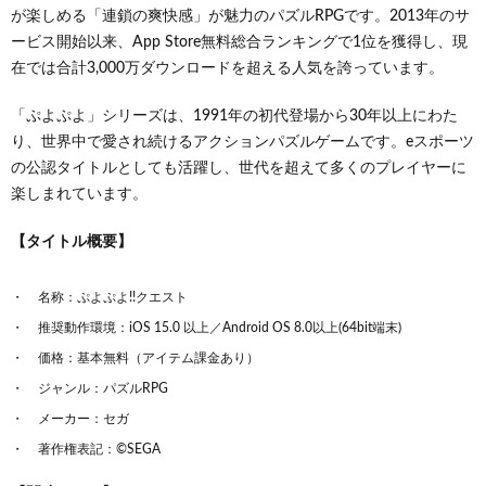
が楽しめる「連鎖の爽快感」が魅力のパズルRPGです。2013年のサ
ービス開始以来、App Store無料総合ランキングで1位を獲得し、現
在では合計3,000万ダウンロードを超える人気を誇っています。
「ぷよぷよ」シリーズは、1991年の初代登場から30年以上にわた
り、世界中で愛され続けるアクションパズルゲームです。eスポーツ
の公認タイトルとしても活躍し、世代を超えて多くのプレイヤーに
楽しまれています。
【タイトル概要】
名称：ぷよぷよ!!クエスト
推奨動作環境：iOS 15.0 以上／Android OS 8.0以上(64bit端末)
価格：基本無料（アイテム課金あり）
ジャンル：パズルRPG
メーカー：セガ
著作権表記：©SEGA