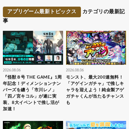
アプリゲーム最新トピックス
カテゴリの最新記
事
2026.08.06
2026.08.06
『怪獣８号 THE GAME』1周
モンスト、最大200連無料！
年記念！ディメンションナン
「アゲインガチャ」で推しキ
バーズを纏う「市川レノ」
ャラを迎えよう！純金製アゲ
「四ノ宮キコル」が遂に実
ガチャくんが当たるチャンス
装、8大イベントで推し活が
も
加速！