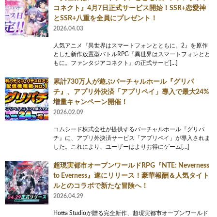
コネクト』4月7日正式サービス開始！SSR+恋愛神
とSSR+八重を全員にプレゼント！
2026.04.03
人気アニメ『異世界はスマートフォンとともに。2』を原作
とした新作放置型バトルRPG『異世界はスマートフォンとと
もに。ファンタジアコネクト』の正式サービ[…]
累計730万人が遊ぶバーチャルホール『グリパ
チ』、アプリ外決済「アプリペイ」導入で最大24%
増量キャンペーン開催！
2026.02.09
コムシード株式会社が提供するバーチャルホール『グリパ
チ』に、アプリ外決済サービス「アプリペイ」が導入されま
した。これにより、ユーザーはよりお得にゲーム[…]
超現実都市オープンワールドRPG『NTE: Neverness
to Everness』遂にリリース！豪華報酬＆人気タイト
ルとのコラボで新たな冒険へ！
2026.04.29
Hotta Studioが贈る完全新作、超現実都市オープンワールド