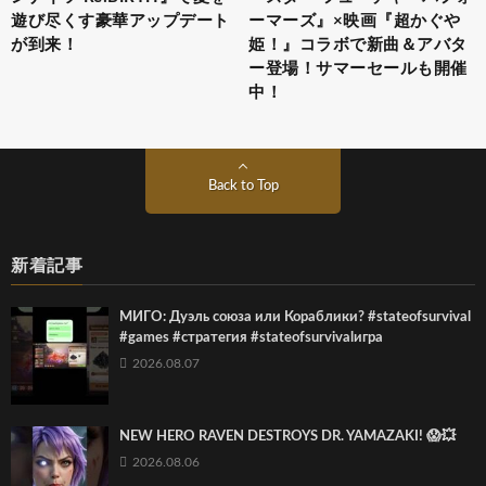
遊び尽くす豪華アップデート
ーマーズ』×映画『超かぐや
が到来！
姫！』コラボで新曲＆アバタ
ー登場！サマーセールも開催
中！
Back to Top
新着記事
МИГО: Дуэль союза или Кораблики? #stateofsurvival
#games #стратегия #stateofsurvivalигра
2026.08.07
NEW HERO RAVEN DESTROYS DR. YAMAZAKI! 😱💥
2026.08.06