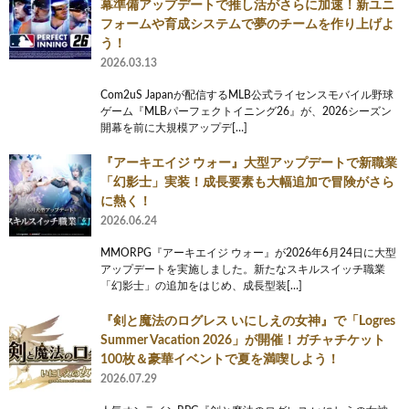
幕準備アップデートで推し活がさらに加速！新ユニ
フォームや育成システムで夢のチームを作り上げよ
う！
2026.03.13
Com2uS Japanが配信するMLB公式ライセンスモバイル野球
ゲーム『MLBパーフェクトイニング26』が、2026シーズン
開幕を前に大規模アップデ[…]
『アーキエイジ ウォー』大型アップデートで新職業
「幻影士」実装！成長要素も大幅追加で冒険がさら
に熱く！
2026.06.24
MMORPG『アーキエイジ ウォー』が2026年6月24日に大型
アップデートを実施しました。新たなスキルスイッチ職業
「幻影士」の追加をはじめ、成長型装[…]
『剣と魔法のログレス いにしえの女神』で「Logres
Summer Vacation 2026」が開催！ガチャチケット
100枚＆豪華イベントで夏を満喫しよう！
2026.07.29