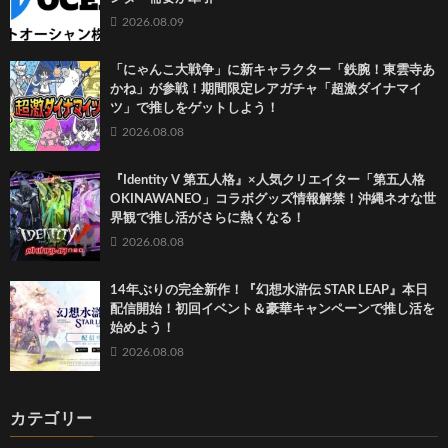
2026.08.09
「にゃんこ大戦争」に新キャラクター「鉄腕！東雲寺あ
かね」が参戦！期間限定レアガチャ「超激ダイナマイ
ツ」で推しをゲットしよう！
2026.08.08
『Identity V 第五人格』×人気クリエイター「第五人格
OKINAWANEO」コラボグッズ情報解禁！沖縄ネオな世
界観で推し活がさらに熱くなる！
2026.08.08
14年ぶりの完全新作！『幻想水滸伝 STAR LEAP』本日
配信開始！初回イベント＆豪華キャンペーンで推し活を
始めよう！
2026.08.08
カテゴリー