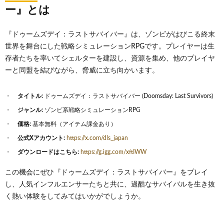
ー』とは
『ドゥームズデイ：ラストサバイバー』は、ゾンビがはびこる終末
世界を舞台にした戦略シミュレーションRPGです。プレイヤーは生
存者たちを率いてシェルターを建設し、資源を集め、他のプレイヤ
ーと同盟を結びながら、脅威に立ち向かいます。
タイトル:
ドゥームズデイ：ラストサバイバー (Doomsday: Last Survivors)
ジャンル:
ゾンビ系戦略シミュレーションRPG
価格:
基本無料（アイテム課金あり）
公式Xアカウント:
https://x.com/dls_japan
ダウンロードはこちら:
https://g.igg.com/xftIWW
この機会にぜひ『ドゥームズデイ：ラストサバイバー』をプレイ
し、人気インフルエンサーたちと共に、過酷なサバイバルを生き抜
く熱い体験をしてみてはいかがでしょうか。