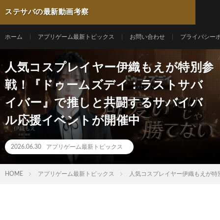
ステサバの最新動画考察
ホーム
アプリゲーム最新トピックス
お問い合わせ
プライバシー
人気コスプレイヤー伊織もえが特別参
戦！『ドゥームズデイ：ラストサバ
イバー』で推しと共闘するサバイバ
ル応援イベントが開催中
2026.06.30
アプリゲーム最新トピックス
HOME
アプリゲーム最新トピックス
人気コスプレイヤー伊織もえが特