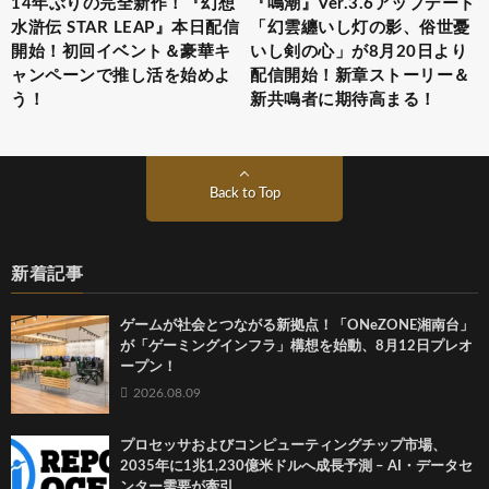
14年ぶりの完全新作！『幻想
『鳴潮』Ver.3.6アップデート
水滸伝 STAR LEAP』本日配信
「幻雲纏いし灯の影、俗世憂
開始！初回イベント＆豪華キ
いし剣の心」が8月20日より
ャンペーンで推し活を始めよ
配信開始！新章ストーリー＆
う！
新共鳴者に期待高まる！
Back to Top
新着記事
ゲームが社会とつながる新拠点！「ONeZONE湘南台」
が「ゲーミングインフラ」構想を始動、8月12日プレオ
ープン！
2026.08.09
プロセッサおよびコンピューティングチップ市場、
2035年に1兆1,230億米ドルへ成長予測 – AI・データセ
ンター需要が牽引