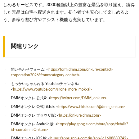
しめるサービスです。3000種類以上の豊富な景品を取り揃え、獲得
した景品は自宅へ配送されます。初心者でも安心して楽しめるよ
う、多様な遊び方やアシスト機能も充実しています。
関連リンク
問い合わせフォーム: <
https://form.dmm.com/onkure/contact-
corporation2026?from=category-contact>
もっかいちゃんねる YouTubeチャンネル:
<
https://www.youtube.com/@one_more_mokkai>
DMMオンクレ 公式X: <
https://twitter.com/DMM_onkure>
DMMオンクレ 公式TikTok: <
https://www.tiktok.com/@dmm_onkure>
DMMオンクレ ブラウザ版: <
https://onkure.dmm.com>
DMMオンクレ Android版: <
https://play.google.com/store/apps/details?
id=com.dmm.Onkure>
DMMオンクレ iOS版: <
https://apps.apple.com/jp/app/id1608880742>