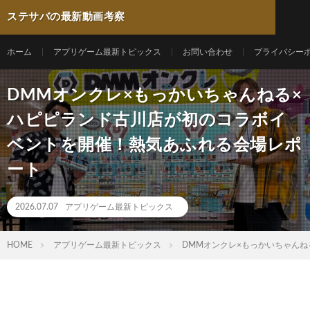
ステサバの最新動画考察
ホーム
アプリゲーム最新トピックス
お問い合わせ
プライバシー
DMMオンクレ×もっかいちゃんねる×
ハピピランド古川店が初のコラボイ
ベントを開催！熱気あふれる会場レポ
ート
2026.07.07
アプリゲーム最新トピックス
HOME
アプリゲーム最新トピックス
DMMオンクレ×もっかいちゃん