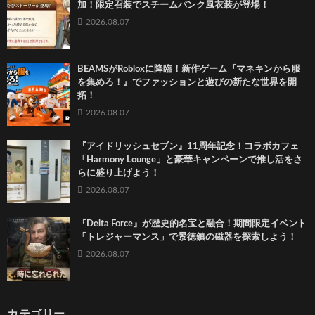
加！限定召装でスチームパンク風衣装が登場！
2026.08.07
BEAMSがRobloxに降臨！新作ゲーム『マネキンから服
を集めろ！』でファッションと遊びの新たな世界を開
拓！
2026.08.07
『アイドリッシュセブン』11周年記念！コラボカフェ
「Harmony Lounge」と豪華キャンペーンで推し活をさ
らに盛り上げよう！
2026.08.07
『Delta Force』が歴史的名宝と融合！期間限定イベント
「トレジャーマンス」で景徳鎮の磁器を探索しよう！
2026.08.07
カテゴリー