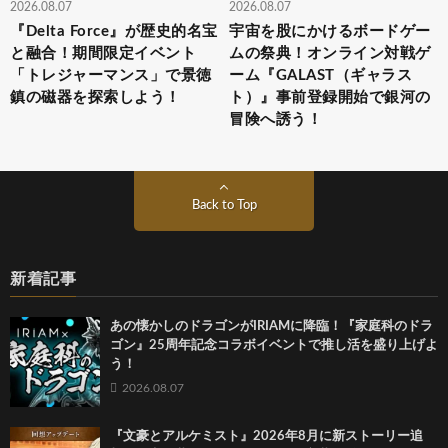
2026.08.07
2026.08.07
『Delta Force』が歴史的名宝
宇宙を股にかけるボードゲー
と融合！期間限定イベント
ムの祭典！オンライン対戦ゲ
「トレジャーマンス」で景徳
ーム『GALAST（ギャラス
鎮の磁器を探索しよう！
ト）』事前登録開始で銀河の
冒険へ誘う！
Back to Top
新着記事
あの懐かしのドラゴンがIRIAMに降臨！『家庭科のドラ
ゴン』25周年記念コラボイベントで推し活を盛り上げよ
う！
2026.08.07
『文豪とアルケミスト』2026年8月に新ストーリー追