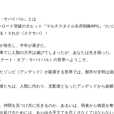
・サバイバル』とは
ダウンロード突破の大ヒット『マルチスタイル生存戦略RPG』つい
る！それが《ステサバ》！
が発生し、半年が過ぎた。
果てに人類の大半は滅びてしまったが、あなたは生き残った。
rvival（ステート・オブ・サバイバル）の世界へようこそ。
たゾンビ《アンデッド》が跋扈する世界では、都市や文明は崩
。
者たちは、人類に代わり、支配者となったアンデッドから故郷
、仲間を見つけ共に生きるのか、あるいは、弱者から物資を奪
き延びるためには、あらゆる手立てを尽くさなくてはならない