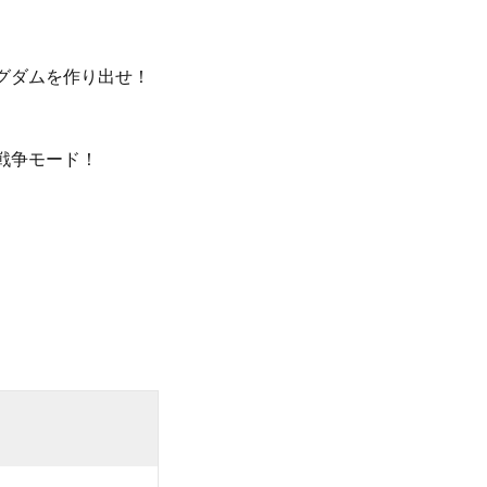
グダムを作り出せ！
戦争モード！