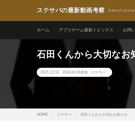
ステサバの最新動画考察
State of surviva
ホーム
アプリゲーム最新トピックス
お問
石田くんから大切なお
2021.12.18
2026.04.06更新
ステサバ
HOME
ステサバ
石田くんから大切なお知らせ