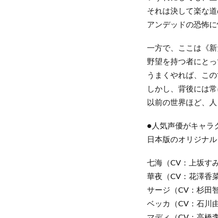
それは決して楽な道
アンデッドの恐怖に
一方で、ここは《新
野望を持つ者にとっ
うまくやれば、この
しかし、背後には常
以前の世界ほど、人
●人気声優がキャラ
日本版のオリジナル
七海（CV：上坂す
華夜（CV：花澤香
サージ（CV：杉田
ベッカ（CV：石川
マディ（CV：高橋