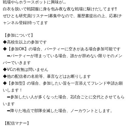
戦場やらホラースポットに興味が…
白衣を脱いで戦闘服に身を包み夜な夜な戦場に駆けだしてます‼
ぜひとも研究員(リスナー)募集中なので、履歴書提出の上、応募(チ
ャンネル登録)待ってます
【参加について】
◆高校生以上の参加です
◆【参加OK】の場合、パーティーに空きがある場合参加可能です
➡パーティーが埋まっている場合、誰かが辞めない限りそのメン
バーでいきます
◆VCの有無は問いません
◆他の配信者の名前等、暴言などはお断りします
◆【参加型】の場合、参加したい旨を一言添えてフレンド申請お願
いします！
➡参加したい人が多くなった場合、2試合ごとに交代とさせてもら
います
➡降りた地点で部隊全滅した場合、ノーカウントとします。
【配信マナー】