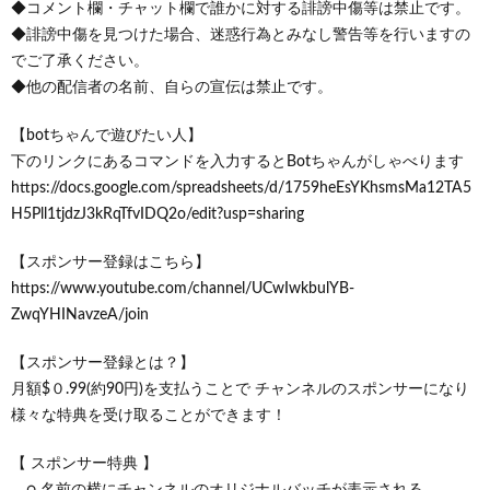
◆コメント欄・チャット欄で誰かに対する誹謗中傷等は禁止です。
◆誹謗中傷を見つけた場合、迷惑行為とみなし警告等を行いますの
でご了承ください。
◆他の配信者の名前、自らの宣伝は禁止です。
【botちゃんで遊びたい人】
下のリンクにあるコマンドを入力するとBotちゃんがしゃべります
https://docs.google.com/spreadsheets/d/1759heEsYKhsmsMa12TA5
H5Pll1tjdzJ3kRqTfvIDQ2o/edit?usp=sharing
【スポンサー登録はこちら】
https://www.youtube.com/channel/UCwIwkbulYB-
ZwqYHINavzeA/join
【スポンサー登録とは？】
月額$０.99(約90円)を支払うことで チャンネルのスポンサーになり
様々な特典を受け取ることができます！
【 スポンサー特典 】
○ 名前の横にチャンネルのオリジナルバッチが表示される