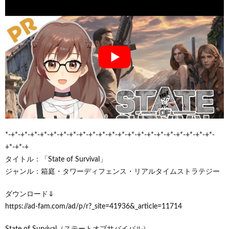
*-+*-+*-+*-+*-+*-+*-+*-+*-+*-+*-+*-+*-+*-+*-+*-+*-+*-+*-+*-+*-+*-
+*-+*-+
タイトル：「State of Survival」
ジャンル：箱庭・タワーディフェンス・リアルタイムストラテジー
ダウンロード⇓
https://ad-fam.com/ad/p/r?_site=41936&_article=11714
State of Survival（ステートオブサバイバル）