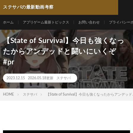
ステサバの最新動画考察
ホーム
アプリゲーム最新トピックス
お問い合わせ
プライバシー
【State of Survival】今日も強くなっ
たからアンデッドと闘いにいくぞ
#pr
2023.12.15
2026.05.18更新
ステサバ
HOME
ステサバ
【State of Survival】今日も強くなったからアンデ