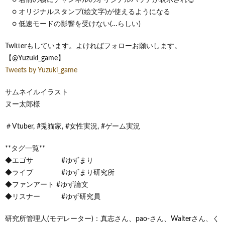
○ オリジナルスタンプ(絵文字)が使えるようになる
○ 低速モードの影響を受けない(…らしい)
Twitterもしています。よければフォローお願いします。
【@Yuzuki_game】
Tweets by Yuzuki_game
サムネイルイラスト
ヌー太郎様
＃Vtuber, #兎猫家, #女性実況, #ゲーム実況
**タグ一覧**
◆エゴサ #ゆずまり
◆ライブ #ゆずまり研究所
◆ファンアート #ゆず論文
◆リスナー #ゆず研究員
研究所管理人(モデレーター)：真志さん、pao-さん、Walterさん、く