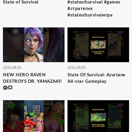
State of Survival
#stateofsurvival #games
#стратегия
#stateofsurvivalигра
2026.08.06
2026.08.05
NEW HERO RAVEN
State Of Survival: Azurtane
DESTROYS DR. YAMAZAKI!
All-star Gameplay
😱💥