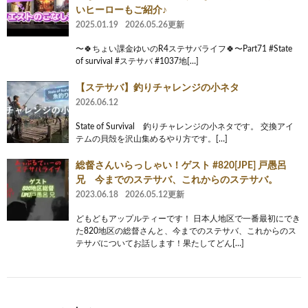
いヒーローもご紹介♪
2025.01.19
2026.05.26更新
〜🍀ちょい課金ゆいのR4ステサバライフ🍀〜Part71 #State
of survival #ステサバ #1037地[…]
【ステサバ】釣りチャレンジの小ネタ
2026.06.12
State of Survival 釣りチャレンジの小ネタです。 交換アイ
テムの貝殻を沢山集めるやり方です。[…]
総督さんいらっしゃい！ゲスト #820[JPE] 戸愚呂
兄 今までのステサバ、これからのステサバ。
2023.06.18
2026.05.12更新
どもどもアップルティーです！ 日本人地区で一番最初にでき
た820地区の総督さんと、今までのステサバ、これからのス
テサバについてお話します！果たしてどん[…]