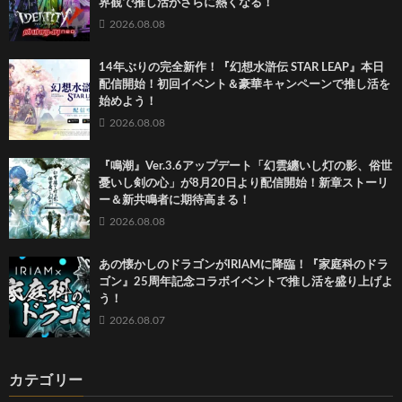
界観で推し活がさらに熱くなる！
2026.08.08
14年ぶりの完全新作！『幻想水滸伝 STAR LEAP』本日
配信開始！初回イベント＆豪華キャンペーンで推し活を
始めよう！
2026.08.08
『鳴潮』Ver.3.6アップデート「幻雲纏いし灯の影、俗世
憂いし剣の心」が8月20日より配信開始！新章ストーリ
ー＆新共鳴者に期待高まる！
2026.08.08
あの懐かしのドラゴンがIRIAMに降臨！『家庭科のドラ
ゴン』25周年記念コラボイベントで推し活を盛り上げよ
う！
2026.08.07
カテゴリー