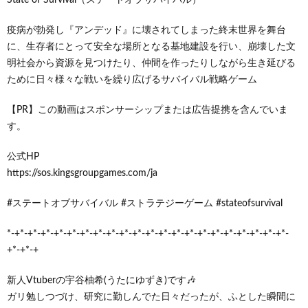
疫病が勃発し『アンデッド』に壊されてしまった終末世界を舞台
に、生存者にとって安全な場所となる基地建設を行い、崩壊した文
明社会から資源を見つけたり、仲間を作ったりしながら生き延びる
ために日々様々な戦いを繰り広げるサバイバル戦略ゲーム
【PR】この動画はスポンサーシップまたは広告提携を含んでいま
す。
公式HP
https://sos.kingsgroupgames.com/ja
#ステートオブサバイバル #ストラテジーゲーム #stateofsurvival
*-+*-+*-+*-+*-+*-+*-+*-+*-+*-+*-+*-+*-+*-+*-+*-+*-+*-+*-+*-+*-+*-
+*-+*-+
新人Vtuberの宇谷柚希(うたにゆずき)です🎶
ガリ勉しつづけ、研究に勤しんでた日々だったが、ふとした瞬間に