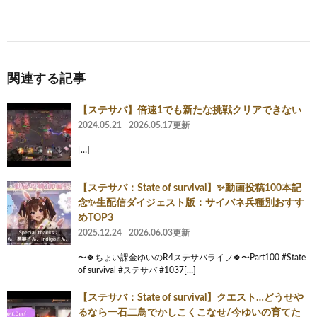
関連する記事
【ステサバ】倍速1でも新たな挑戦クリアできない
2024.05.21
2026.05.17更新
[…]
【ステサバ：State of survival】✨動画投稿100本記
念✨生配信ダイジェスト版：サイバネ兵種別おすす
めTOP3
2025.12.24
2026.06.03更新
〜🍀ちょい課金ゆいのR4ステサバライフ🍀〜Part100 #State
of survival #ステサバ #1037[…]
【ステサバ：State of survival】クエスト…どうせや
るなら一石二鳥でかしこくこなせ/今ゆいの育てた