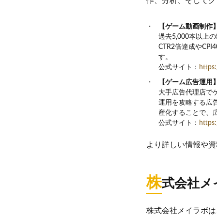
作、分析、そしてク
【ゲーム動画制作】Mr
過去5,000本以
CTR2倍達成やC
す。
公式サイト：
https
【ゲーム広告運用】Mr
大手広告代理店で
運用を攻略する広
産化することで、
公式サイト：
https
より詳しい情報や資
株
式会社メ
株式会社メイラボは