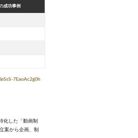
の成功事例
qXeSsS-7EaoAc2g0h
に特化した「動画制
立案から企画、制