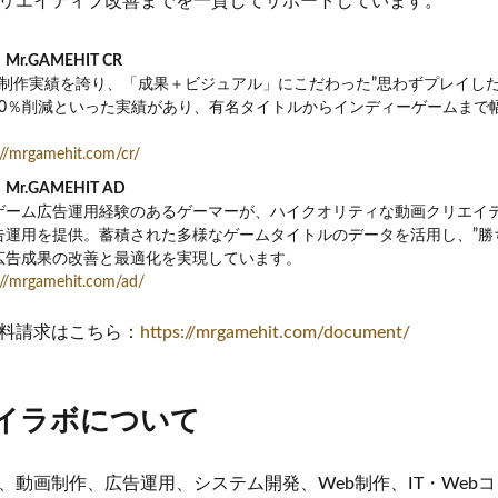
リエイティブ改善までを一貫してサポートしています。
.GAMEHIT CR
上の制作実績を誇り、「成果＋ビジュアル」にこだわった”思わずプレイし
PI40％削減といった実績があり、有名タイトルからインディーゲームま
://mrgamehit.com/cr/
.GAMEHIT AD
ゲーム広告運用経験のあるゲーマーが、ハイクオリティな動画クリエイテ
告運用を提供。蓄積された多様なゲームタイトルのデータを活用し、”勝
広告成果の改善と最適化を実現しています。
://mrgamehit.com/ad/
料請求はこちら：
https://mrgamehit.com/document/
イラボについて
、動画制作、広告運用、システム開発、Web制作、IT・Web