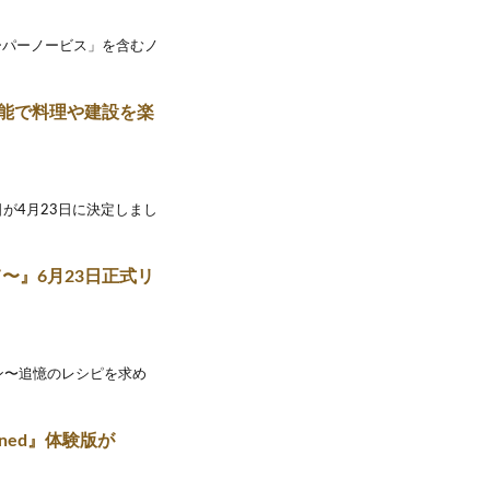
ーパーノービス」を含むノ
機能で料理や建設を楽
日が4月23日に決定しまし
〜』6月23日正式リ
ラン〜追憶のレシピを求め
wned』体験版が