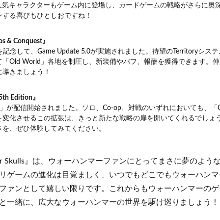
った人気キャラクターもゲーム内に登場し、カードゲームの戦略がさらに奥
ンする喜びもひとしおですね！
。
s & Conquest』
を記念して、Game Update 5.0が実施されました。待望のTerritoryシステ
「Old World」各地を制圧し、新装備やバフ、報酬を獲得できます。
に導きましょう！
。
 5th Edition』
ing」が配信開始されました。ソロ、Co-op、対戦のいずれにおいても、「
を変化させるこの拡張は、きっと新たな戦略の扉を開いてくれるでしょ
さを、ぜひ体験してみてください。
。
mer Skulls』は、ウォーハンマーファンにとってまさに夢のよ
リゲームの進化は目覚ましく、いつでもどこでもウォーハンマ
ファンとして嬉しい限りです。これからもウォーハンマーのゲ
と一緒に、広大なウォーハンマーの世界を駆け巡りましょう！