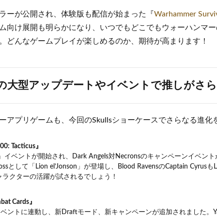
ラーが公開され、体験版も配信が始まった『
Warhammer Survi
ム向け展開も明らかになり、いつでもどこでもウォーハンマー
。どんなゲームプレイが楽しめるのか、期待が高まります！
の大型アップデートやイベントで推しがさら
ーアプリゲームも、今回のSkullsショーケースでさらなる進化
0: Tacticus』
r IV』イベントが開始され、Dark Angels対Necronsのキャンペーンイ
Bossとして「Lion el’Jonson」が登場し、Blood RavensのCaptain Cyrus
ャラクターの活躍が試されるでしょう！
。
bat Cards』
上イベントに連動し、新Draftモード、新キャンペーンが追加されました。Yarri