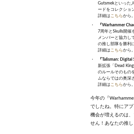
Gutsmekとい
ードをコレクショ
詳細は
こちら
から
『Warhammer Chao
7周年とSkulls開催
メンバーと協力して
の推し部隊を勝利
詳細は
こちら
から
『Talisman: Digital
新拡張「Dead K
のルールそのもの
ムならではの奥深
詳細は
こちら
から
今年の『Warham
でしたね。特にアプ
機会が増えるのは、
せん！あなたの推し