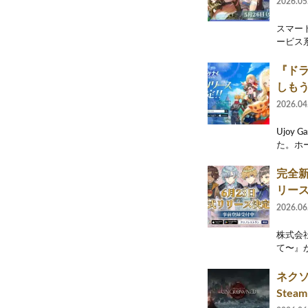
2026.05
スマー
ービス系
『ド
しも
2026.04
Ujoy
た。ホ
完全
リー
2026.06
株式会
て〜』が
ネクソ
Ste