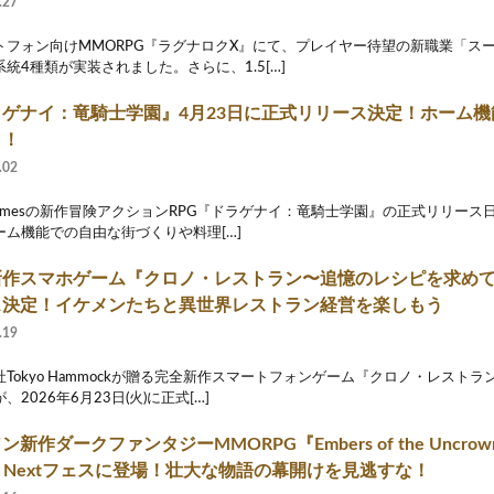
.27
トフォン向けMMORPG『ラグナロクX』にて、プレイヤー待望の新職業「ス
統4種類が実装されました。さらに、1.5[…]
ラゲナイ：竜騎士学園』4月23日に正式リリース決定！ホーム
う！
.02
 Gamesの新作冒険アクションRPG『ドラゲナイ：竜騎士学園』の正式リリース
ーム機能での自由な街づくりや料理[…]
新作スマホゲーム『クロノ・レストラン〜追憶のレシピを求めて
ス決定！イケメンたちと異世界レストラン経営を楽しもう
.19
社Tokyo Hammockが贈る完全新作スマートフォンゲーム『クロノ・レスト
、2026年6月23日(火)に正式[…]
ン新作ダークファンタジーMMORPG『Embers of the Uncro
am Nextフェスに登場！壮大な物語の幕開けを見逃すな！