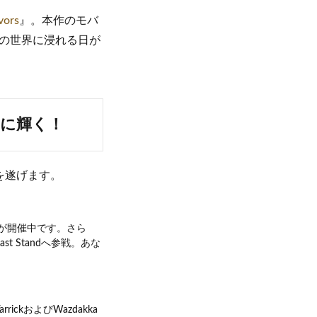
vors
』。本作のモバ
の世界に浸れる日が
に輝く！
を遂げます。
ベントが開催中です。さら
もLast Standへ参戦。あな
ckおよびWazdakka